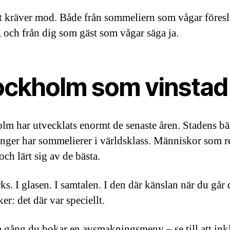
 kräver mod. Både från sommeliern som vågar föresl
, och från dig som gäst som vågar säga ja.
ockholm som vinstad
lm har utvecklats enormt de senaste åren. Stadens bä
anger har sommelierer i världsklass. Människor som re
ch lärt sig av de bästa.
s. I glasen. I samtalen. I den där känslan när du går 
er: det där var speciellt.
a gång du bokar en avsmakningsmeny – se till att ink