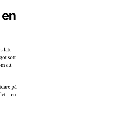
d en
 lätt
got sött
om att
idare på
det – en