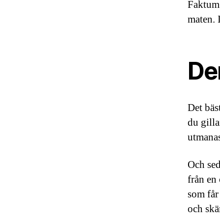
Faktum 
maten. I
De
Det bäs
du gilla
utmanas
Och seda
från en
som får 
och skä