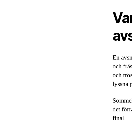
Var
av
En avsm
och frä
och trö
lyssna 
Sommeli
det för
final.