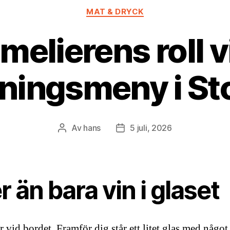
Kategorier
MAT & DRYCK
elierens roll v
ningsmeny i St
Av
hans
5 juli, 2026
Inläggsförfattare
Inläggsdatum
 än bara vin i glaset
r vid bordet. Framför dig står ett litet glas med något