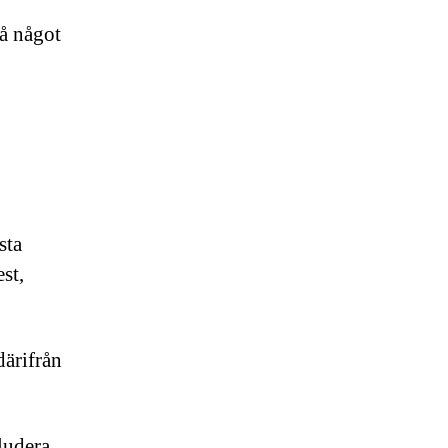
å något
sta
st,
därifrån
ludera