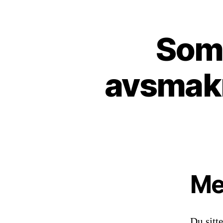
Somm
avsmak
Mer
Du sitte