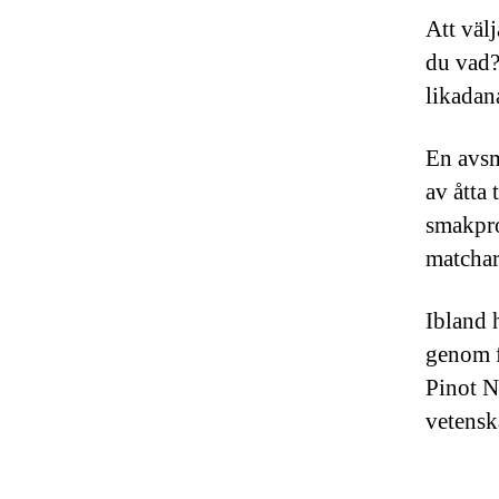
Att välj
du vad? 
likadana
En avs
av åtta 
smakpro
matchar 
Ibland 
genom f
Pinot N
vetensk