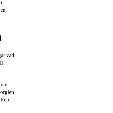
m
sen.
n
gar vad
ll
 vin
eorgien
. Ren