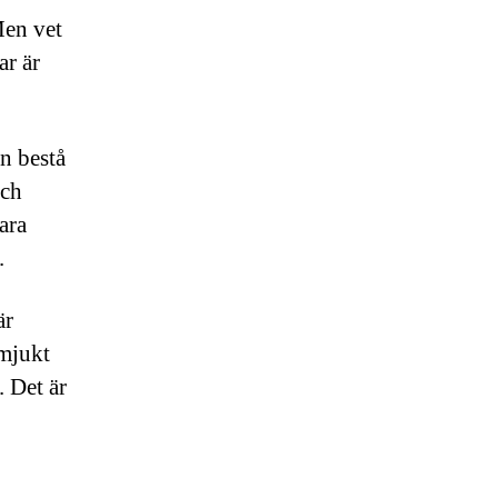
 Men vet
ar är
n bestå
och
ara
.
är
 mjukt
 Det är