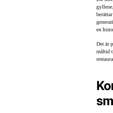
gyllene
berättar
generati
en histo
Det är 
måltid 
restaur
Kon
sm