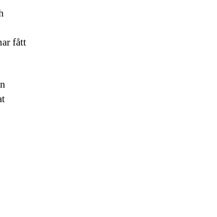
h
ar fått
en
at