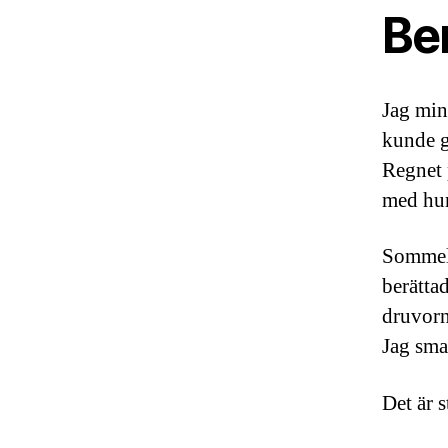
Ber
Jag min
kunde g
Regnet 
med hu
Sommeli
berätta
druvorn
Jag sma
Det är s