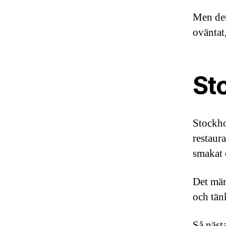
Men det
oväntat
St
Stockho
restaur
smakat o
Det märk
och tänk
Så näst