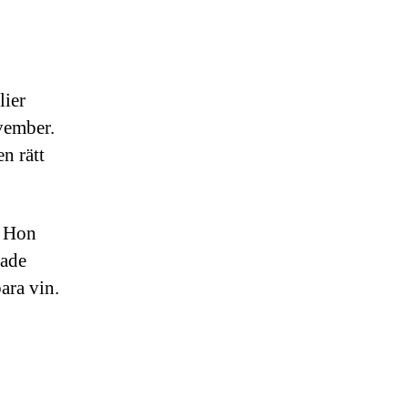
lier
ovember.
n rätt
. Hon
dade
ara vin.