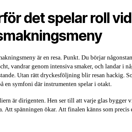
för det spelar roll vi
smakningsmeny
akningsmeny är en resa. Punkt. Du börjar någonstans
scht, vandrar genom intensiva smaker, och landar i nå
stande. Utan rätt dryckesföljning blir resan hackig. S
på en symfoni där instrumenten spelar i otakt.
ern är dirigenten. Hen ser till att varje glas bygger v
ra. Att spänningen ökar. Att finalen känns som precis 